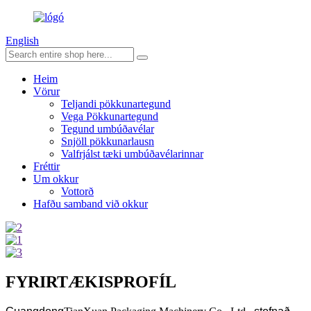
English
Heim
Vörur
Teljandi pökkunartegund
Vega Pökkunartegund
Tegund umbúðavélar
Snjöll pökkunarlausn
Valfrjálst tæki umbúðavélarinnar
Fréttir
Um okkur
Vottorð
Hafðu samband við okkur
FYRIRTÆKISPROFÍL