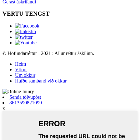
Gerast áskrifandi
VERTU TENGST
© Höfundarréttur - 2021 : Allur réttur áskilinn.
Heim
Vörur
Um okkur
Hafðu samband við okkur
Senda tölvupóst
8613590821099
x