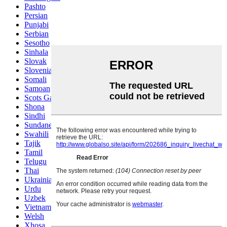
Pashto
Persian
Punjabi
Serbian
Sesotho
Sinhala
Slovak
Slovenian
Somali
Samoan
Scots Gaelic
Shona
Sindhi
Sundanese
Swahili
Tajik
Tamil
Telugu
Thai
Ukrainian
Urdu
Uzbek
Vietnamese
Welsh
Xhosa