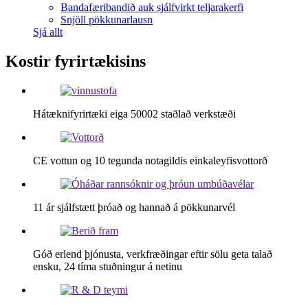
Bandafæribandið auk sjálfvirkt teljarakerfi
Snjöll pökkunarlausn
Sjá allt
Kostir fyrirtækisins
Hátæknifyrirtæki eiga 50002 staðlað verkstæði
CE vottun og 10 tegunda notagildis einkaleyfisvottorð
11 ár sjálfstætt þróað og hannað á pökkunarvél
Góð erlend þjónusta, verkfræðingar eftir sölu geta talað
ensku, 24 tíma stuðningur á netinu