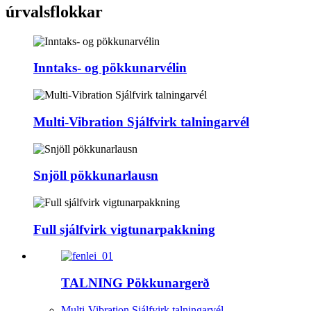
úrvalsflokkar
Inntaks- og pökkunarvélin
Multi-Vibration Sjálfvirk talningarvél
Snjöll pökkunarlausn
Full sjálfvirk vigtunarpakkning
TALNING Pökkunargerð
Multi-Vibration Sjálfvirk talningarvél