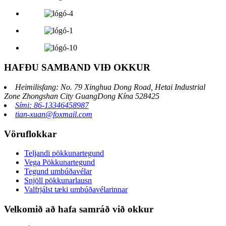
HAFÐU SAMBAND VIÐ OKKUR
Heimilisfang: No. 79 Xinghua Dong Road, Hetai Industrial
Zone Zhongshan City GuangDong Kína 528425
Sími: 86-13346458987
tian-xuan@foxmail.com
Vöruflokkar
Teljandi pökkunartegund
Vega Pökkunartegund
Tegund umbúðavélar
Snjöll pökkunarlausn
Valfrjálst tæki umbúðavélarinnar
Velkomið að hafa samráð við okkur