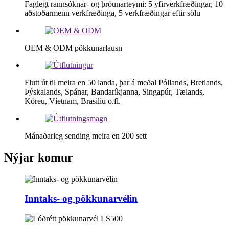
Faglegt rannsóknar- og þróunarteymi: 5 yfirverkfræðingar, 10
aðstoðarmenn verkfræðinga, 5 verkfræðingar eftir sölu
OEM & ODM pökkunarlausn
Flutt út til meira en 50 landa, þar á meðal Póllands, Bretlands,
Þýskalands, Spánar, Bandaríkjanna, Singapúr, Tælands,
Kóreu, Víetnam, Brasilíu o.fl.
Mánaðarleg sending meira en 200 sett
Nýjar komur
Inntaks- og pökkunarvélin