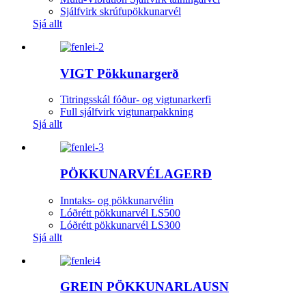
Sjálfvirk skrúfupökkunarvél
Sjá allt
VIGT Pökkunargerð
Titringsskál fóður- og vigtunarkerfi
Full sjálfvirk vigtunarpakkning
Sjá allt
PÖKKUNARVÉLAGERÐ
Inntaks- og pökkunarvélin
Lóðrétt pökkunarvél LS500
Lóðrétt pökkunarvél LS300
Sjá allt
GREIN PÖKKUNARLAUSN