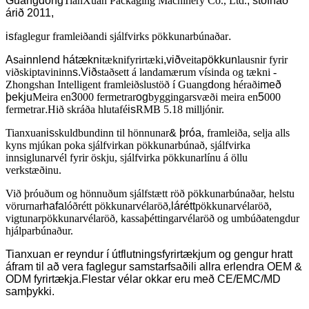
Guangdong
TianXuan Packaging Machinery Co., Ltd.
, stofnað
árið 2011,
is
faglegur framleiðandi sjálfvirks pökkunarbúnaðar
.
As
a
innlend hátækni
tæknifyrirtæki
,við
veita
pökkun
lausnir fyrir
viðskiptavininn
s.Við
staðsett á landamærum vísinda og tækni -
Zhongshan Intelligent framleiðslustöð í Guang
d
ong héraði
með
þekju
Meira en
3
000 fermetrar
og
byggingarsvæði meira en
5
000
fermetrar
.
Hið skráða hlutafé
is
RMB 5
.
18 milljónir.
Tianxuan
is
skuldbundinn til hönnunar
& þróa
, framleiða, selja alls
kyns mjúkan poka sjálfvirkan pökkunarbúnað, sjálfvirka
innsiglunarvél fyrir öskju, sjálfvirka pökkunarlínu á öllu
verkstæðinu.
Við þróuðum og hönnuðum sjálfstætt röð pökkunarbúnaðar, helstu
vörurnar
hafa
lóðrétt pökkunarvélaröð,
lárétt
pökkunarvélaröð,
vigtunarpökkunarvélaröð, kassaþéttingarvélaröð og umbúðatengdur
hjálparbúnaður.
Tianxuan er reyndur í útflutningsfyrirtækjum og gengur hratt
áfram til að vera faglegur samstarfsaðili allra erlendra OEM &
ODM fyrirtækja.Flestar vélar okkar eru með CE/EMC/MD
samþykki.